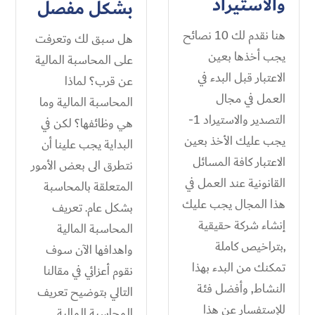
والاستيراد
بشكل مفصل
هنا نقدم لك 10 نصائح
هل سبق لك وتعرفت
يجب أخذها بعين
على المحاسبة المالية
الاعتبار قبل البدء في
عن قرب؟ لماذا
العمل في مجال
المحاسبة المالية وما
التصدير والاستيراد 1-
هي وظائفها؟ لكن في
يجب عليك الأخذ بعين
البداية يجب علينا أن
الاعتبار كافة المسائل
نتطرق الى بعض الأمور
القانونية عند العمل في
المتعلقة بالمحاسبة
هذا المجال يجب عليك
بشكل عام. تعريف
إنشاء شركة حقيقية
المحاسبة المالية
,بتراخيص كاملة
واهدافها الآن سوف
تمكنك من البدء بهذا
نقوم أعزائي في مقالنا
النشاط, وأفضل فئة
التالي بتوضيح تعريف
للإستفسار عن هذا
المحاسبة المالية...