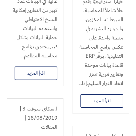
عالية في البيانات عدد
خيارًا استراتيجيًا يقدّم
كبير من التقارير إمكانية
حلاً شاملاً للمحاسبة،
النسخ الاحتياطي
المبيعات، المخزون،
واستعادة البيانات
والموارد البشرية في
حماية البيانات بشكل
منصة واحدة. على
كبير يحتوي برنامج
عكس برامج المحاسبة
محاسبة المطاعم...
التقليدية، يوفّر ERP
قاعدة بيانات موحدة
اقرأ المزيد
وتقارير فورية تعزز
اتخاذ القرار السليم.إذا...
اقرأ المزيد
لـ
سكاي سوفت 3
|
18/08/2019 |
المقالات