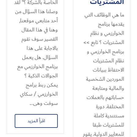
المشتريات
الخاصة بالشركة ؟” لقد
وصلنا هذا السؤال من
ما هي الوظائف التي
أحد متابعي موقعنا,
يقدمها برنامج
وهنا في هذا المقال
الخوارزمي و نظام
القصير سوف نقوم
المشتريات ؟ تابع >>
بالاجابة على هذا
برنامج الخوارزمي و
السؤال. هل يعمل
نظام المشتريات
برنامج الخوارزمي مع
الاحتفاظ ببيانات
الجوالات الذكية ؟
الموردين الشخصية
يمكن ربط برامج
والمالية ومتابعة
الخوارزمي / سكاي
حساباتهم بالعملات
سوفت وهى...
المختلفة. دورة
مستتندية كاملة
اقرأ المزيد
للمشتريات طبقا
للمعايير الدولية. يقوم