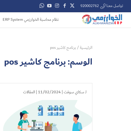
تواصل معنا 920002762
نظام محاسبة الخوارزمي ERP System
الرئيسية
/
برنامج كاشير pos
الوسم:
برنامج كاشير pos
لـ
سكاي سوفت
| 11/02/2024 |
المقالات