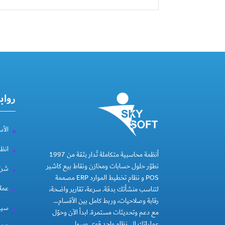
رواب
الأس
انظ
أنظمة محاسبية متكاملة تُدار بثقة من 1997
نطوّر حلول حسابات ومخازن ونقاط بيع كاشير
شركة
POS و نظام تخطيط الموارد ERP مصممة
عملا
لتناسب منشأتك بدقة. سرعة، تقارير واضحة،
رقابة وصلاحيات، وربط كامل بين الأقسام…
سيا
مع دعم وتحديثات مستمرة. ابدأ الآن وحوّل
عملياتك إلى نظام واحد قوي وسهل.