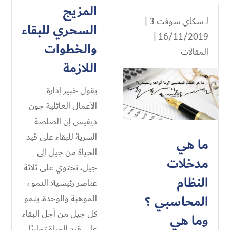
المزيج
لـ
سكاي سوفت 3
|
السحري للبقاء
16/11/2019 |
والخطوات
المقالات
اللازمة
يقول خبير إدارة
الأعمال العائلية جون
ديفيس إن الصلصة
السرية للبقاء على قيد
ما هي
الحياة من جيل إلى
مدخلات
جيل، تحتوي على ثلاثة
النظام
عناصر رئيسية: النمو ،
المحاسبي ؟
الموهبة والوحدة. ينمو
كل جيل من أجل البقاء
وما هي
على قيد الحياة تجاريًا