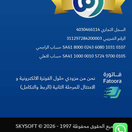
السجل التجاري 4030466114
الرقم الضريبي 311297284200003
SA61 8000 0243 6080 1031 0107 حساب الراجحي
SA41 1000 0010 5724 9700 0105 حساب الاهلي
نحن من مزودي حلول الفوترة الالكترونية و
الامتثال للمرحلة الثانية (الربط والتكامل)
جميع الحقوق محفوظة 1997 - 2026 © SKYSOFT