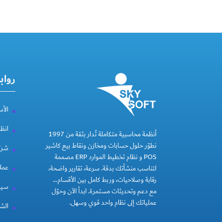
رواب
الأس
انظ
أنظمة محاسبية متكاملة تُدار بثقة من 1997
نطوّر حلول حسابات ومخازن ونقاط بيع كاشير
شركة
POS و نظام تخطيط الموارد ERP مصممة
عملا
لتناسب منشأتك بدقة. سرعة، تقارير واضحة،
رقابة وصلاحيات، وربط كامل بين الأقسام…
سيا
مع دعم وتحديثات مستمرة. ابدأ الآن وحوّل
عملياتك إلى نظام واحد قوي وسهل.
الشر