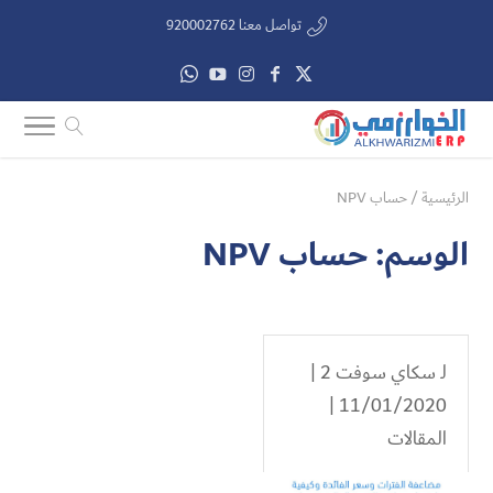
تواصل معنا 920002762
الرئيسية
/
حساب NPV
الوسم:
حساب NPV
لـ
سكاي سوفت 2
|
11/01/2020 |
المقالات