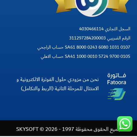
السجل التجاري 4030466114
الرقم الضريبي 311297284200003
SA61 8000 0243 6080 1031 0107 حساب الراجحي
SA41 1000 0010 5724 9700 0105 حساب الاهلي
نحن من مزودي حلول الفوترة الالكترونية و
الامتثال للمرحلة الثانية (الربط والتكامل)
جميع الحقوق محفوظة 1997 - 2026 © SKYSOFT