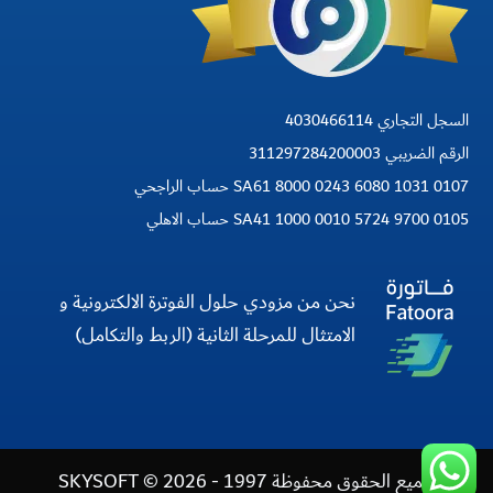
السجل التجاري 4030466114
الرقم الضريبي 311297284200003
SA61 8000 0243 6080 1031 0107 حساب الراجحي
SA41 1000 0010 5724 9700 0105 حساب الاهلي
نحن من مزودي حلول الفوترة الالكترونية و
الامتثال للمرحلة الثانية (الربط والتكامل)
جميع الحقوق محفوظة 1997 - 2026 © SKYSOFT