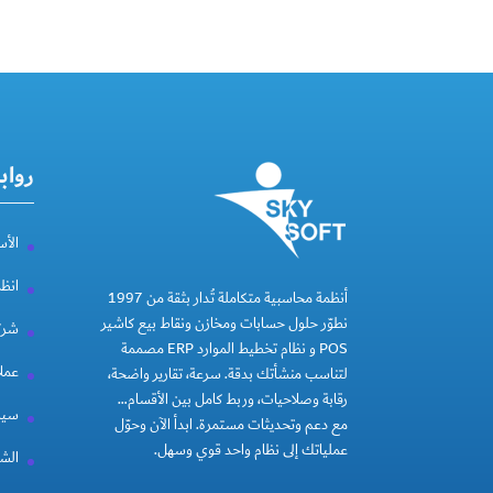
رواب
الأس
انظ
أنظمة محاسبية متكاملة تُدار بثقة من 1997
نطوّر حلول حسابات ومخازن ونقاط بيع كاشير
شركة
POS و نظام تخطيط الموارد ERP مصممة
عملا
لتناسب منشأتك بدقة. سرعة، تقارير واضحة،
رقابة وصلاحيات، وربط كامل بين الأقسام…
سيا
مع دعم وتحديثات مستمرة. ابدأ الآن وحوّل
عملياتك إلى نظام واحد قوي وسهل.
الشر