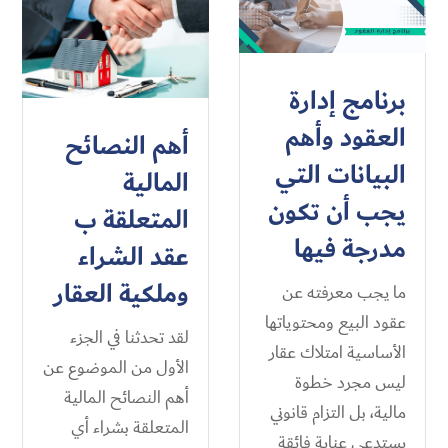
برنامج إدارة
العقود وأهم
أهم النصائح
البيانات التي
المالية
يجب أن تكون
المتعلقة ب
مدرجة فيها
عقد الشراء
وملكية العقار
ما يجب معرفته عن
عقود البيع ومحتوياتها
لقد تحدثنا في الجزء
الأساسية امتلاك عقار
الأول من الموضوع عن
ليس مجرد خطوة
أهم النصائح المالية
مالية، بل التزام قانوني
المتعلقة بشراء أي
يستدعي عناية فائقة