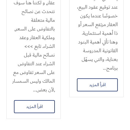
عقار, و لكننا هنا سوف
عند توقيع عقود البيع،
نتحدث عن نصائح
خصوصًا عندما يكون
مالية متعلقة
العقار مرتفع السعر أو
بالتفاوض على السعر,
ذا أهمية استثمارية.
وملكية العقار وعقد
وهنا تأتي أهمية البنود
الشراء. تابع >>>
القانونية المدروسة
نصائح مالية قبل
بعناية، والتي يسهّل
الشراء عند التفاوض
برنامج...
على السعر تفاوض مع
المالك وليس السمسار
اقرأ المزيد
,لأن بعض...
اقرأ المزيد