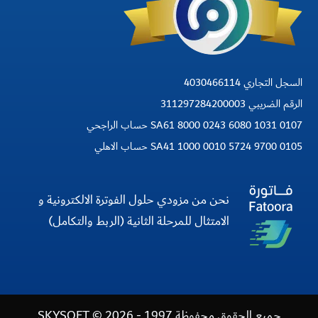
السجل التجاري 4030466114
الرقم الضريبي 311297284200003
SA61 8000 0243 6080 1031 0107 حساب الراجحي
SA41 1000 0010 5724 9700 0105 حساب الاهلي
نحن من مزودي حلول الفوترة الالكترونية و
الامتثال للمرحلة الثانية (الربط والتكامل)
جميع الحقوق محفوظة 1997 - 2026 © SKYSOFT