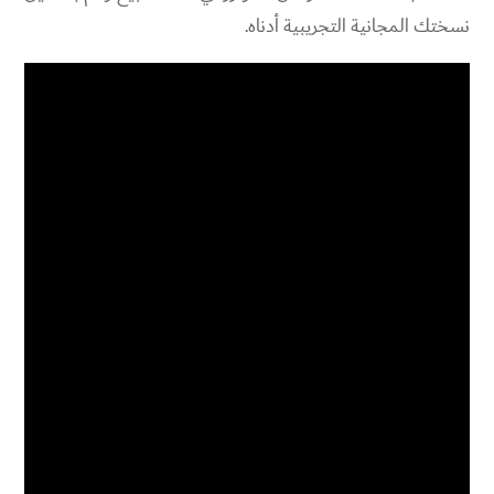
نسختك المجانية التجريبية أدناه.