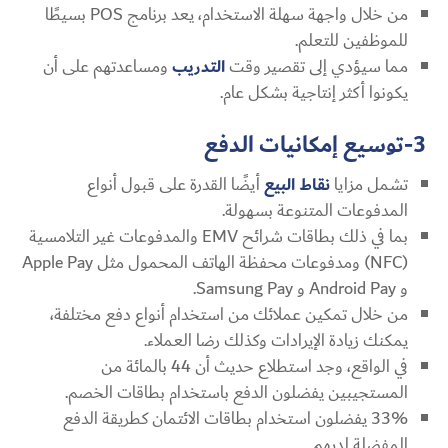
من خلال واجهة سهلة الاستخدام، يعد برنامج POS بسيطًا
للموظفين للتعلم.
مما سيؤدي إلى تقصير وقت
التدريب
ومساعدتهم على أن
يكونوا أكثر إنتاجية بشكل عام.
3-توسيع إمكانيات الدفع
تشمل مزايا
نقاط البيع
أيضًا القدرة على قبول أنواع
المدفوعات المتنوعة بسهولة.
بما في ذلك بطاقات شرائح EMV والمدفوعات غير التلامسية
(NFC) ومدفوعات محفظة الهاتف المحمول مثل Apple Pay
و Android Pay و Samsung Pay.
من خلال تمكين عملائك من استخدام أنواع دفع مختلفة،
يمكنك زيادة الإيرادات وكذلك رضا العملاء.
في الواقع، وجد استطلاع حديث أن 44 بالمائة من
المستجيبين يفضلون الدفع باستخدام بطاقات الخصم.
33% يفضلون استخدام بطاقات الائتمان كطريقة الدفع
المفضلة لديهم.