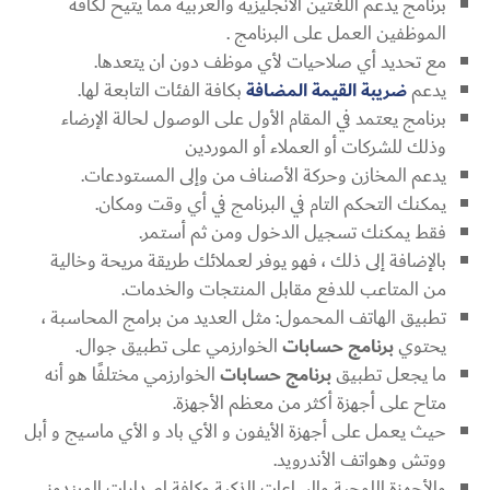
برنامج يدعم اللغتين الانجليزية والعربية مما يتيح لكافة
الموظفين العمل على البرنامج .
مع تحديد أي صلاحيات لأي موظف دون ان يتعدها.
يدعم
ضريبة القيمة المضافة
بكافة الفئات التابعة لها.
برنامج يعتمد في المقام الأول على الوصول لحالة الإرضاء
وذلك للشركات أو العملاء أو الموردين
يدعم المخازن وحركة الأصناف من وإلى المستودعات.
يمكنك التحكم التام في البرنامج في أي وقت ومكان.
فقط يمكنك تسجيل الدخول ومن ثم أستمر.
بالإضافة إلى ذلك ، فهو يوفر لعملائك طريقة مريحة وخالية
من المتاعب للدفع مقابل المنتجات والخدمات.
تطبيق الهاتف المحمول: مثل العديد من برامج المحاسبة ،
يحتوي
برنامج حسابات
الخوارزمي على تطبيق جوال.
ما يجعل تطبيق
برنامج حسابات
الخوارزمي مختلفًا هو أنه
متاح على أجهزة أكثر من معظم الأجهزة.
حيث يعمل على أجهزة الأيفون و الأي باد و الأي ماسيج و أبل
ووتش وهواتف الأندرويد.
والأجهزة اللوحية والساعات الذكية وكافة اصدارات الويندوز.