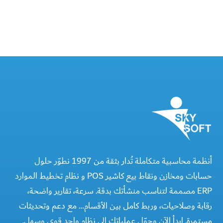
أنظمة محاسبية متكاملة تُدار بثقة من 1997 نطوّر حلول
حسابات ومخازن ونقاط بيع كاشير POS و نظام تخطيط الموارد
ERP مصممة لتناسب منشأتك بدقة. سرعة، تقارير واضحة،
رقابة وصلاحيات، وربط كامل بين الأقسام… مع دعم وتحديثات
مستمرة. ابدأ الآن وحوّل عملياتك إلى نظام واحد قوي وسهل.