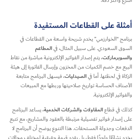
أسرع وأكثر دقة.
أمثلة على القطاعات المستفيدة
برنامج “الخوارزمي” يخدم شريحة واسعة من القطاعات في
السوق السعودي. على سبيل المثال، في
المطاعم
والسوبرماركت
، يتم إصدار الفواتير الإلكترونية مباشرة من نقاط
البيع مع خصم الكميات من المخزون وإرسال الفاتورة إلى هيئة
الزكاة في لحظتها. أما في
الصيدليات
، فيسهل البرنامج متابعة
الأصناف الحساسة تواريخ صلاحيتها وربطها مع المبيعات
والفواتير الإلكترونية.
كذلك في قطاع
المقاولات والشركات الخدمية
، يساعد البرنامج
على إصدار فواتير تفصيلية مرتبطة بالعقود والمشاريع، مع تتبع
الدفعات وجدولة المستحقات. هذا التنوع يوضح أن البرنامج لا
يخدم نشاطًا واحدًا فقط، بل يقدم قيمة حقيقية لمختلف مجالات