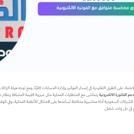
اد على الطرق التقليدية في إصدار الفواتير وإدارة الحسابات كافيًا. ومع توجه هيئة الزكاة وا
م الفاتورة الالكترونية
يتماشى مع المتطلبات المحلية مثل ضريبة القيمة المضافة ونظام نقاط ا
للشركات السعودية أداة محاسبية متكاملة تساعدها على الامتثال للأنظمة المحلية، وفي الوقت ن
وع في حل واحد شامل.