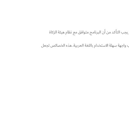
جب التأكد من أن البرنامج متوافق مع نظام هيئة الزكاة
ة مضافة للسوق المحلي من خلال دعمه لإدارة الفروع المتعددة، التحكم الكامل بالمخزون، والربط مع نقاط البيع POS، إلى جانب واجهة سهلة الاستخدام باللغة العربية. هذه الخصائص تجعل