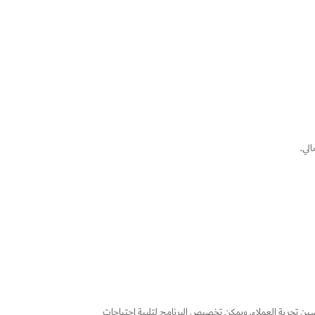
الي.
سين تجربة العملاء. ويمكن تخصيص البرنامج لتلبية احتياجات