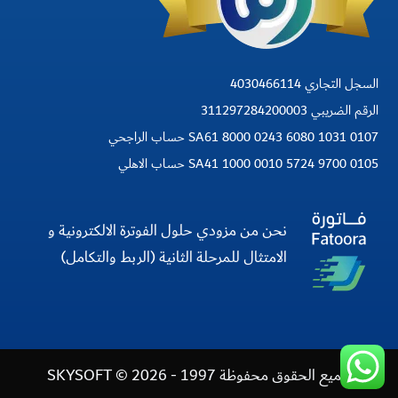
السجل التجاري 4030466114
الرقم الضريبي 311297284200003
SA61 8000 0243 6080 1031 0107 حساب الراجحي
SA41 1000 0010 5724 9700 0105 حساب الاهلي
نحن من مزودي حلول الفوترة الالكترونية و
الامتثال للمرحلة الثانية (الربط والتكامل)
جميع الحقوق محفوظة 1997 - 2026 © SKYSOFT