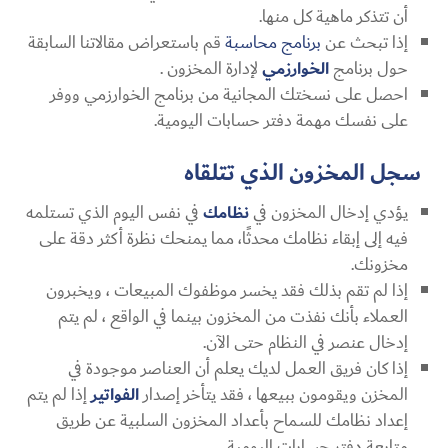
أن تتذكر ماهية كل منها.
إذا تبحث عن
برنامج محاسبة
قم باستعراض مقالاتنا السابقة
حول برنامج
الخوارزمي
لإدارة المخزون .
احصل على نسختك المجانية من برنامج الخوارزمي ووفر
على نفسك مهمة دفتر حسابات اليومية.
سجل المخزون الذي تتلقاه
يؤدي إدخال المخزون في
نظامك
في نفس اليوم الذي تستلمه
فيه إلى إبقاء نظامك محدثًا، مما يمنحك نظرة أكثر دقة على
مخزونك.
إذا لم تقم بذلك فقد يخسر موظفوك المبيعات ، ويخبرون
العملاء بأنك نفذت من المخزون بينما في الواقع ، لم يتم
إدخال عنصر في النظام حتى الآن.
إذا كان فريق العمل لديك يعلم أن العناصر موجودة في
المخزن ويقومون ببيعها ، فقد يتأخر إصدار
الفواتير
إذا لم يتم
إعداد نظامك للسماح بأعداد المخزون السلبية عن طريق
متابعة دفتر حسابات اليومية .