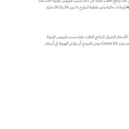
ول كما تراجع الطلب عليه ،كل ذلك بسبب فيروس كورونا المستجد
فة
إيرادات مالية وغير نفطية تتراوح ما بين 24 و26.5 مليار
مالية وذلك لهبوط الأسعار للبترول لتراجع الطلب عليه بسبب فيروس كورونا
المستجد ،وذكرت وكالة رويترز بأن المملكة العربية السعودية ، كأكبر مصدر للنفط في العالم قد تضررت و بشدة من التدابير المعدة لمكافحة فيروس كورونا المستجد Coved-19 ،ومن المرجح أن يؤدى الهبوط في أسعار