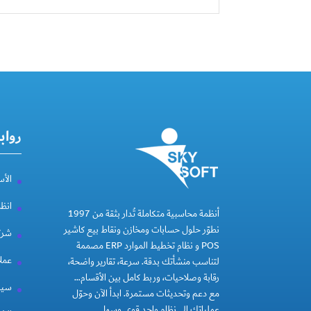
رواب
الأس
انظ
أنظمة محاسبية متكاملة تُدار بثقة من 1997
نطوّر حلول حسابات ومخازن ونقاط بيع كاشير
شركة
POS و نظام تخطيط الموارد ERP مصممة
عملا
لتناسب منشأتك بدقة. سرعة، تقارير واضحة،
رقابة وصلاحيات، وربط كامل بين الأقسام…
سيا
مع دعم وتحديثات مستمرة. ابدأ الآن وحوّل
عملياتك إلى نظام واحد قوي وسهل.