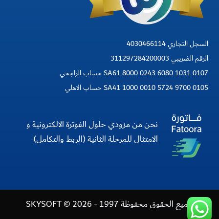
السجل التجاري 4030466114
الرقم الضريبي 311297284200003
SA61 8000 0243 6080 1031 0107 حساب الراجحي
SA41 1000 0010 5724 9700 0105 حساب الاهلي
نحن من مزودي حلول الفوترة الالكترونية و
الامتثال للمرحلة الثانية (الربط والتكامل)
جميع الحقوق محفوظة 1997 - 2026 © SKYSOFT