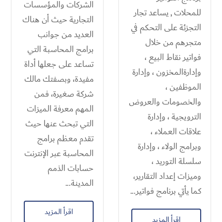
الشركات والمؤسسات
للمحلات , يساعد تجار
التجارية حيث أن هناك
التجزئة على التحكم في
العديد من جوانب
متجرهم من خلال
برامج المحاسبة التي
فواتير نقاط البيع ،
تساعد على جعلها أداة
وإدارةالمخزون ، وإدارة
مفيدة، وبصفتك مالك
الموظفين ،
شركة صغيرة، فمن
والخصومات والعروض
المهم معرفة الميزات
الترويجية ، وإدارة
التي تبحث عنها حيث
علاقات العملاء ،
تقدم معظم برامج
وبرامج الولاء ، وإدارة
المحاسبة عبر الإنترنت
سلسلة التوريد ،
حسابات الذمم
وميزات إعداد التقارير،
المدينة...
كما يأتي برنامج فواتير...
اقرأ المزيد
اقرأ المزيد