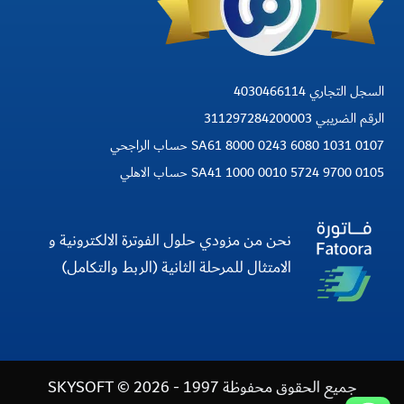
السجل التجاري 4030466114
الرقم الضريبي 311297284200003
SA61 8000 0243 6080 1031 0107 حساب الراجحي
SA41 1000 0010 5724 9700 0105 حساب الاهلي
نحن من مزودي حلول الفوترة الالكترونية و
الامتثال للمرحلة الثانية (الربط والتكامل)
جميع الحقوق محفوظة 1997 - 2026 © SKYSOFT