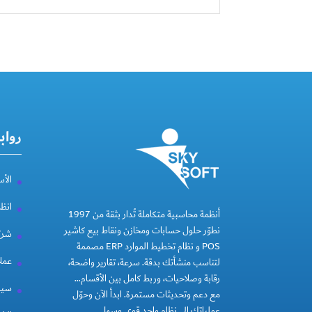
رواب
الأس
انظ
أنظمة محاسبية متكاملة تُدار بثقة من 1997
نطوّر حلول حسابات ومخازن ونقاط بيع كاشير
شركة
POS و نظام تخطيط الموارد ERP مصممة
عملا
لتناسب منشأتك بدقة. سرعة، تقارير واضحة،
رقابة وصلاحيات، وربط كامل بين الأقسام…
سيا
مع دعم وتحديثات مستمرة. ابدأ الآن وحوّل
عملياتك إلى نظام واحد قوي وسهل.