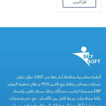
اقرأ المزيد
أنظمة محاسبية متكاملة تُدار بثقة من 1997 نطوّر حلول
حسابات ومخازن ونقاط بيع كاشير POS و نظام تخطيط الموارد
ERP مصممة لتناسب منشأتك بدقة. سرعة، تقارير واضحة،
رقابة وصلاحيات، وربط كامل بين الأقسام… مع دعم وتحديثات
مستمرة. ابدأ الآن وحوّل عملياتك إلى نظام واحد قوي وسهل.