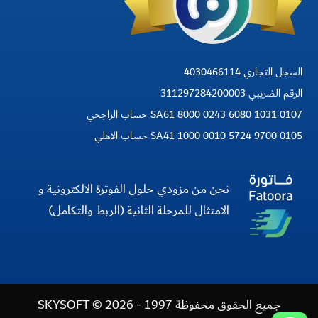
السجل التجاري 4030466114
الرقم الضريبي 311297284200003
SA61 8000 0243 6080 1031 0107 حساب الراجحي
SA41 1000 0010 5724 9700 0105 حساب الاهلي
نحن من مزودي حلول الفوترة الالكترونية و
الامتثال للمرحلة الثانية (الربط والتكامل)
جميع الحقوق محفوظة 1997 - 2026 © SKYSOFT